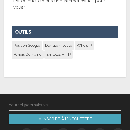
Est-ce que le marketing internet est fait pour
vous?
OUTILS
Position Google
Densité mot clé
Whois IP
Whois Domaine
En-têtes HTTP
courriel@domaine.ext