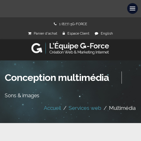
1 (877) 5G-FORCE
Panier d'achat
Espace Client
English
Conception multimédia
Sons & images
Accueil
/
Services web
/
Multimédia