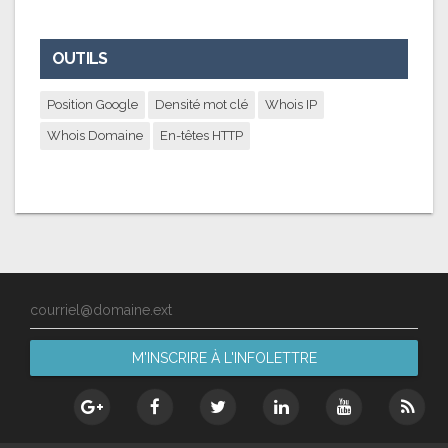
OUTILS
Position Google
Densité mot clé
Whois IP
Whois Domaine
En-têtes HTTP
courriel@domaine.ext